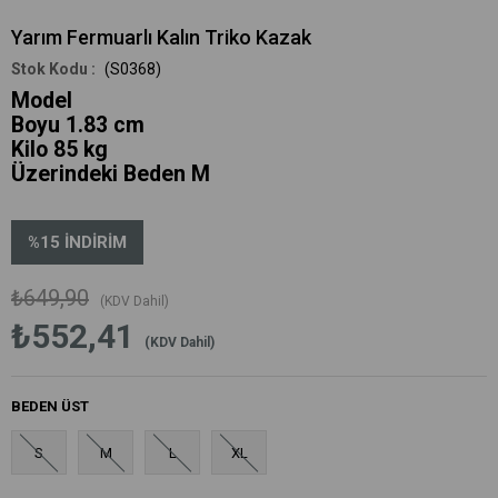
Yarım Fermuarlı Kalın Triko Kazak
(S0368)
Model
Boyu 1.83 cm
Kilo 85 kg
Üzerindeki Beden M
%
15
İNDIRIM
₺649,90
(KDV Dahil)
₺552,41
(KDV Dahil)
BEDEN ÜST
S
M
L
XL