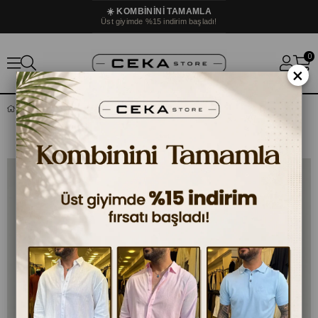
☀️ KOMBININI TAMAMLA
Üst giyimde %15 indirim başladı!
0
×
YARIM FERMUARLI KALIN TRIKO KAZAK